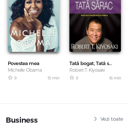
Povestea mea
Tată bogat, Tată sărac
Michelle Obama
Robert T. Kiyosaki
15 min
16 min
9
9
Business
Vezi toate