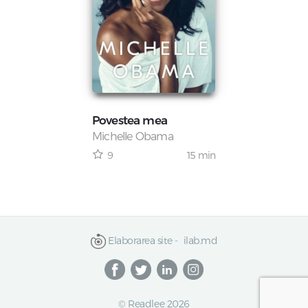
Povestea mea
Michelle Obama
15 min
9
Elaborarea site -
ilab.md
© Readlee 2026