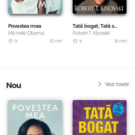
Povestea mea
Tată bogat, Tată sărac
Michelle Obama
Robert T. Kiyosaki
15 min
16 min
9
9
Nou
Vezi toate